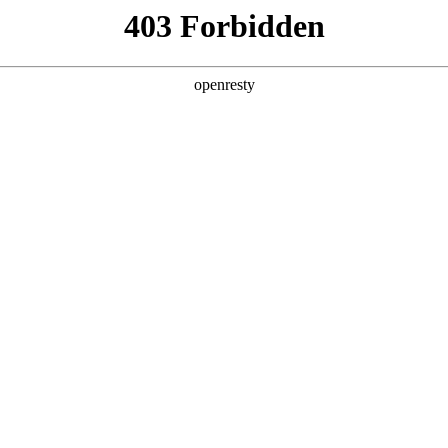
关于PA视讯
解决方案
产品
技术
生态圈 迎战〝表后储能元年〞
维运完善产业链 Energy Taiwan开创智慧能源