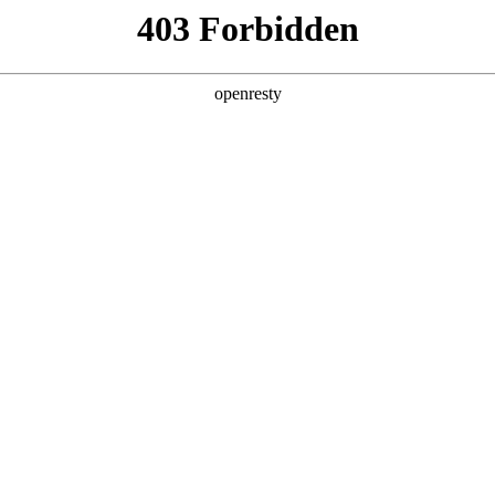
关于PA视讯
解决方案
产品
技术
AUO ALED 沉浸体验世界篇
AUO ALED 沉浸体验世界篇